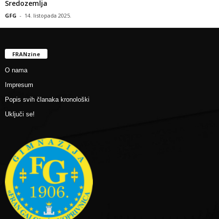
Sredozemlja
GFG
-
14. listopada 2025.
FRANzine
O nama
Impresum
Popis svih članaka kronološki
Uključi se!