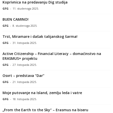
Koprivnica na predavanju Dig studija
GFG
-
11. studenoga 2025.
BUEN CAMINO!
GFG
-
8. studenoga 2025.
Trst, Miramare i dašak talijanskog šarma!
GFG
-
31. listopada 2025.
Active Citizenship – Financial Literacy – domaćinstvo na
ERASMUS+ projektu
GFG
-
27. listopada 2025.
Osvrt – predstava “Dar”
GFG
-
21. listopada 2025.
Moje putovanje na Island, zemlju leda i vatre
GFG
-
18. listopada 2025.
„From the Earth to the Sky“ – Erasmus na biseru