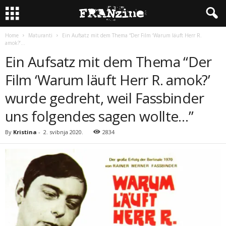
Home
Maturanti
Ein Aufsatz mit dem Thema “Der Film ‘Warum läuft Herr R.
amok?’...
Ein Aufsatz mit dem Thema “Der
Film ‘Warum läuft Herr R. amok?’
wurde gedreht, weil Fassbinder
uns folgendes sagen wollte…”
By
Kristina
-
2. svibnja 2020.
2834