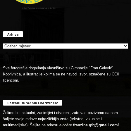
službena stranica škole
Arhiva
Arhiva
Sve fotografije događanja vlasništvo su Gimnazije "Fran Galović"
Koprivnica, a ilustracije kojima se ne navodi izvor, označene su CC0
licencom.
Postani suradnik FRANzinea!
Želimo biti aktualni, zanimljivi i otvoreni, zato vas pozivamo da nam
šaljete svoje radove najrazličitijih vrsta (tekstne, vizualne ili
multimedijske)! Šaljite na adresu e-pošte
franzine.gfg@gmail.com
!