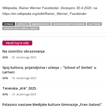
Wikipedia, Rainer Werner Fassbinder. Dostupno 30.4.2020. na
https://en.wikipedia.org/wiki/Rainer_Werner_Fassbinder
OZNAKE
AUFSATZ
NJEMAČKI JEZIK
RAINER WERNER FASSBINDER
SASTAVAK
WARUM LÄUFT HERR R. AMOK?
PROČITAJTE VIŠE
Na izvorištu obrazovanja
GFG
-
20. studenoga 2025.
Spoj kultura, prijateljstva i učenja – “School of Smiles” u
Larnaci
GFG
-
16. studenoga 2025.
Terenska „Krk“ 2025.
GFG
-
13. studenoga 2025.
Polaznici nastave Medijske kulture Gimnazije „Fran Galović“