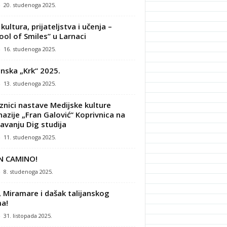
-
20. studenoga 2025.
kultura, prijateljstva i učenja –
ool of Smiles” u Larnaci
-
16. studenoga 2025.
nska „Krk“ 2025.
-
13. studenoga 2025.
znici nastave Medijske kulture
azije „Fran Galović“ Koprivnica na
avanju Dig studija
-
11. studenoga 2025.
N CAMINO!
-
8. studenoga 2025.
, Miramare i dašak talijanskog
a!
-
31. listopada 2025.