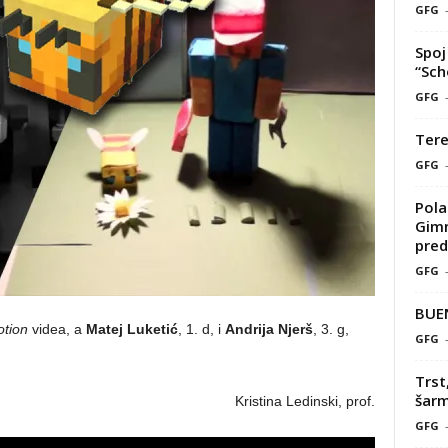
GFG
Spoj 
“Sch
GFG
Tere
GFG
Pola
Gimn
pred
GFG
BUE
otion
videa, a
Matej Luketić
, 1. d, i
Andrija Njerš
, 3. g,
GFG
Trst
šarm
Kristina Ledinski, prof.
GFG