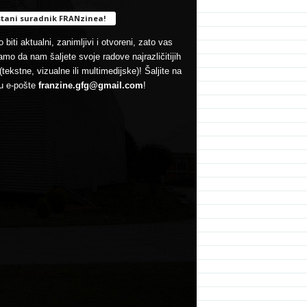
tani suradnik FRANzinea!
 biti aktualni, zanimljivi i otvoreni, zato vas
mo da nam šaljete svoje radove najrazličitijih
(tekstne, vizualne ili multimedijske)! Šaljite na
u e-pošte
franzine.gfg@gmail.com
!