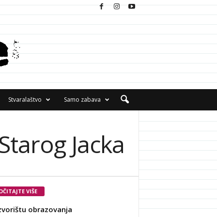
Stvaralaštvo
Samo zabava
Starog Jacka
OČITAJTE VIŠE
zvorištu obrazovanja