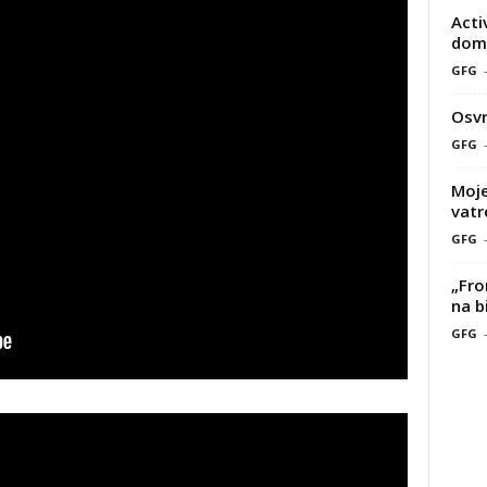
Acti
doma
GFG
Osvr
GFG
Moje
vatr
GFG
„Fro
na b
GFG