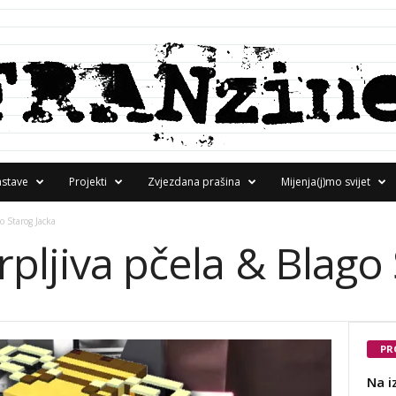
astave
Projekti
Zvjezdana prašina
Mijenja(j)mo svijet
o Starog Jacka
pljiva pčela & Blago 
PR
Na i