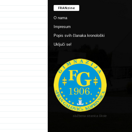
FRANzine
O nama
Impresum
Popis svih članaka kronološki
Uključi se!
službena stranica škole