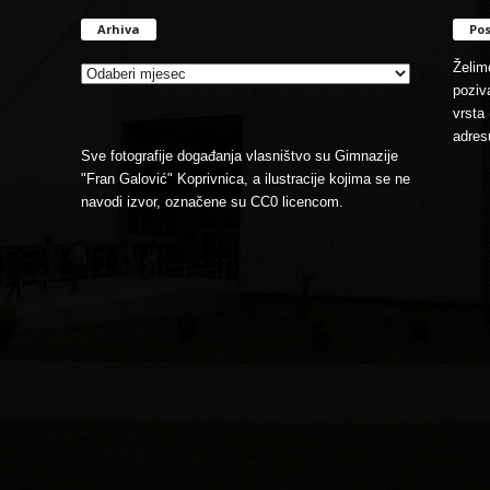
Arhiva
Pos
Arhiva
Želimo
poziva
vrsta 
adres
Sve fotografije događanja vlasništvo su Gimnazije
"Fran Galović" Koprivnica, a ilustracije kojima se ne
navodi izvor, označene su CC0 licencom.