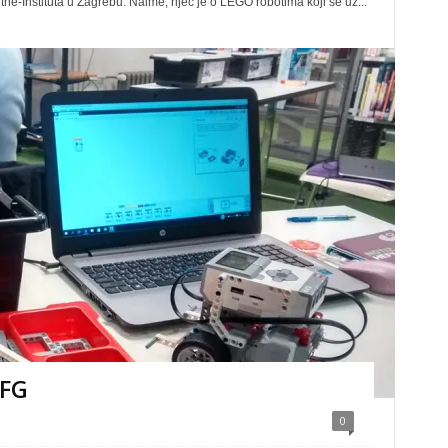
e-Instituta u Zagrebu. Naime, riječ je o LEGO robotima koji se uz...
GFG
0