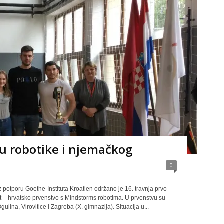
ju robotike i njemačkog
0
potporu Goethe-Instituta Kroatien održano je 16. travnja prvo
t – hrvatsko prvenstvo s Mindstorms robotima. U prvenstvu su
ulina, Virovitice i Zagreba (X. gimnazija). Situacija u...