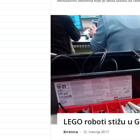
Mindstorms setovima koje je škola dobila od Goeth
LEGO roboti stižu u 
Kristina
-
12. travnja 2017.