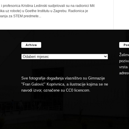
 profesorica Kristina Ledinski sudjelovali su na radionici Mit
a uz robote) u Goethe Institutu u Zagrebu. Radionica je
imanja za STEM predmete...
Arhiva
Pos
Arhiva
Želimo
poziva
vrsta 
adres
Sve fotografije događanja vlasništvo su Gimnazije
"Fran Galović" Koprivnica, a ilustracije kojima se ne
navodi izvor, označene su CC0 licencom.