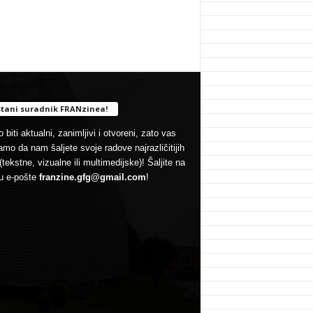
tani suradnik FRANzinea!
 biti aktualni, zanimljivi i otvoreni, zato vas
mo da nam šaljete svoje radove najrazličitijih
(tekstne, vizualne ili multimedijske)! Šaljite na
u e-pošte
franzine.gfg@gmail.com
!