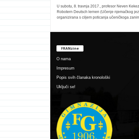
U subotu, 8. travnja 2017., profesor Neven Kekez i
Robotern Deutsch lernen (Učenje njemačkog jezik
organizirana s ciljem poticanja učeničkoga zan
FRANzine
O nama
Impresum
Popis svih članaka kronološki
Uključi se!