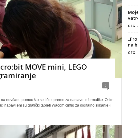
Moje
vatr
GFG
„Fro
na b
GFG
micro:bit MOVE mini, LEGO
gramiranje
0
o na novčanu pomoć što se tiče opreme za nastave Informatike. Osim
 nabavljeni su grafički tableti Wacom cintiq za digitalno slikanje (i