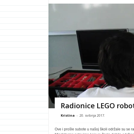
Radionice LEGO robot
Kristina
-
20. svibnja 2017.
Ove i prošle subote u našoj školi održale su se ra