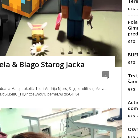
Tere
GFG
Pola
Gimn
pred
GFG
BUE
ela & Blago Starog Jacka
GFG
0
Trst
šarm
, a Matej Luketić, 1. d, i Andrija Njerš, 3. g, izradili su još dva.
GFG
utu.be/cSju5iuC_HQ https://youtu.be/neEwRs5GHK4
Acti
doma
GFG
Osvr
GFG