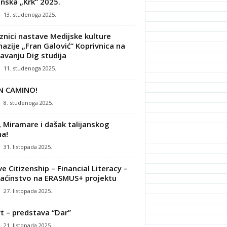
nska „Krk“ 2025.
-
13. studenoga 2025.
znici nastave Medijske kulture
azije „Fran Galović“ Koprivnica na
avanju Dig studija
-
11. studenoga 2025.
N CAMINO!
-
8. studenoga 2025.
, Miramare i dašak talijanskog
a!
-
31. listopada 2025.
ve Citizenship – Financial Literacy –
ćinstvo na ERASMUS+ projektu
-
27. listopada 2025.
t – predstava “Dar”
-
21. listopada 2025.