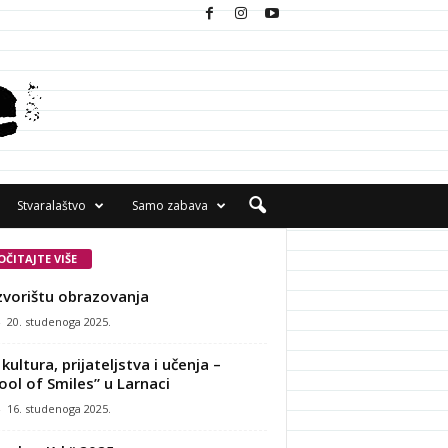
Stvaralaštvo
Samo zabava
OČITAJTE VIŠE
zvorištu obrazovanja
-
20. studenoga 2025.
kultura, prijateljstva i učenja –
ool of Smiles” u Larnaci
-
16. studenoga 2025.