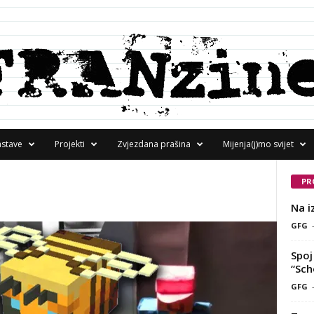
astave
Projekti
Zvjezdana prašina
Mijenja(j)mo svijet
PR
Na i
GFG
Spoj 
“Sch
GFG