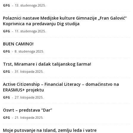
GFG
-
13. studenoga 2025.
Polaznici nastave Medijske kulture Gimnazije „Fran Galović“
Koprivnica na predavanju Dig studija
GFG
-
11. studenoga 2025.
BUEN CAMINO!
GFG
-
8. studenoga 2025.
Trst, Miramare i dašak talijanskog šarma!
GFG
-
31. listopada 2025.
Active Citizenship – Financial Literacy – domaćinstvo na
ERASMUS+ projektu
GFG
-
27. listopada 2025.
Osvrt – predstava “Dar”
GFG
-
21. listopada 2025.
Moje putovanje na Island, zemlju leda i vatre