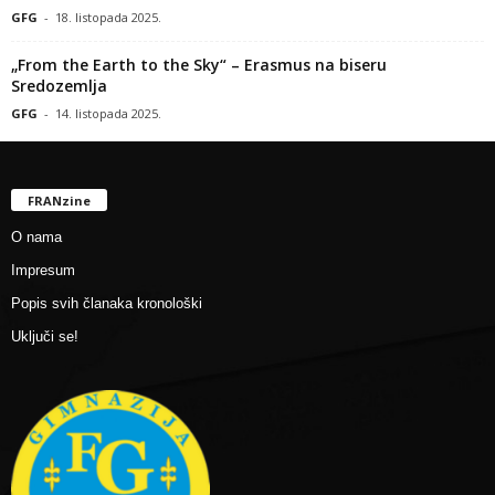
GFG
-
18. listopada 2025.
„From the Earth to the Sky“ – Erasmus na biseru
Sredozemlja
GFG
-
14. listopada 2025.
FRANzine
O nama
Impresum
Popis svih članaka kronološki
Uključi se!