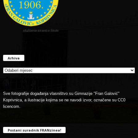
službena stranica škole
Arhiva
Arhiva
Sve fotografije događanja vlasništvo su Gimnazije "Fran Galović"
Koprivnica, a ilustracije kojima se ne navodi izvor, označene su CC0
licencom.
Postani suradnik FRANzinea!