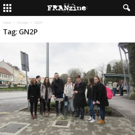
Home
Oznake
GN2P
Tag: GN2P