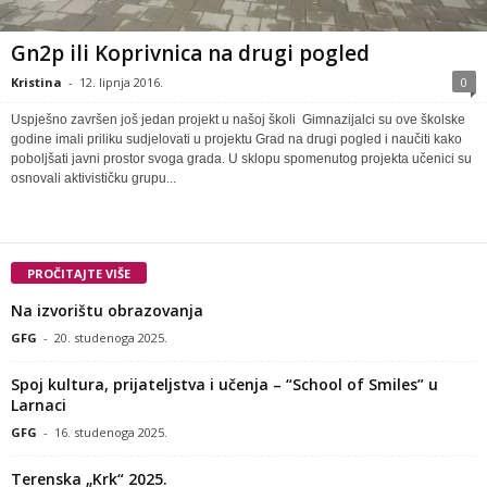
Gn2p ili Koprivnica na drugi pogled
Kristina
-
12. lipnja 2016.
0
Uspješno završen još jedan projekt u našoj školi Gimnazijalci su ove školske
godine imali priliku sudjelovati u projektu Grad na drugi pogled i naučiti kako
poboljšati javni prostor svoga grada. U sklopu spomenutog projekta učenici su
osnovali aktivističku grupu...
PROČITAJTE VIŠE
Na izvorištu obrazovanja
GFG
-
20. studenoga 2025.
Spoj kultura, prijateljstva i učenja – “School of Smiles” u
Larnaci
GFG
-
16. studenoga 2025.
Terenska „Krk“ 2025.