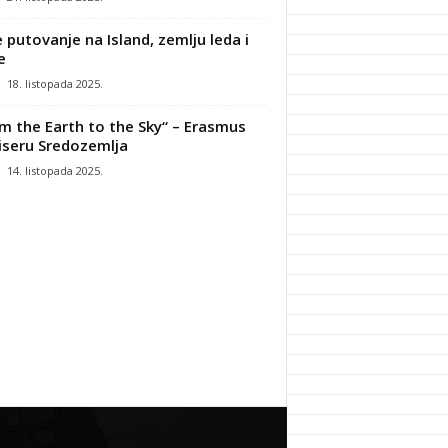
 putovanje na Island, zemlju leda i
e
-
18. listopada 2025.
m the Earth to the Sky“ – Erasmus
iseru Sredozemlja
-
14. listopada 2025.