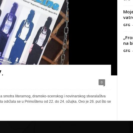
Moje
vatr
GFG
„Fro
na b
GFG
.
0
smotra literarnog, dramsko-scenskog i novinarskog stvaralaštva
a održala se u Primoštenu od 22. do 24. ožujka. Ovo je 26. put što se