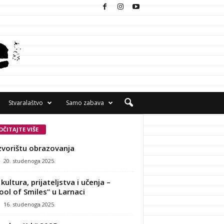
Stvaralaštvo
Samo zabava
OČITAJTE VIŠE
zvorištu obrazovanja
-
20. studenoga 2025.
kultura, prijateljstva i učenja –
ool of Smiles” u Larnaci
-
16. studenoga 2025.