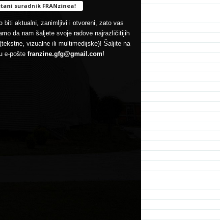
tani suradnik FRANzinea!
 biti aktualni, zanimljivi i otvoreni, zato vas
mo da nam šaljete svoje radove najrazličitijih
(tekstne, vizualne ili multimedijske)! Šaljite na
u e-pošte
franzine.gfg@gmail.com
!