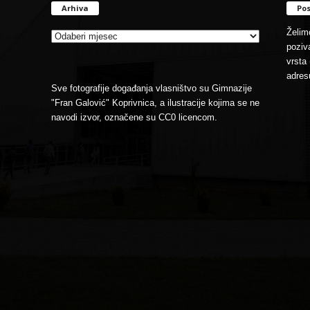
Arhiva
Pos
Arhiva
Želimo
poziva
vrsta 
adres
Sve fotografije događanja vlasništvo su Gimnazije
"Fran Galović" Koprivnica, a ilustracije kojima se ne
navodi izvor, označene su CC0 licencom.