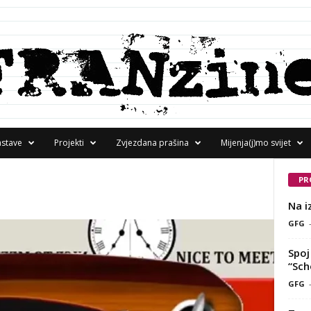
astave
Projekti
Zvjezdana prašina
Mijenja(j)mo svijet
PR
Na i
GFG
Spoj 
“Sch
GFG