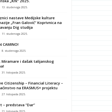
nska „Krk“ 2025.
-
13. studenoga 2025.
znici nastave Medijske kulture
azije „Fran Galović“ Koprivnica na
avanju Dig studija
-
11. studenoga 2025.
N CAMINO!
-
8. studenoga 2025.
, Miramare i dašak talijanskog
a!
-
31. listopada 2025.
ve Citizenship – Financial Literacy –
ćinstvo na ERASMUS+ projektu
-
27. listopada 2025.
t – predstava “Dar”
-
21. listopada 2025.