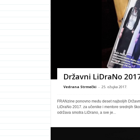
Državni LiDraNo 2017
Vedrana Strmečki
-
25. ožujka 2017.
FRANzine ponovno među deset najboljih Državna 
LiDraNo 2017. za učenike i mentore srednjih škol
održava smotra LiDrano, a sve je...