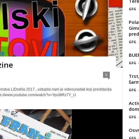
Tere
GFG
Pola
Gimn
pred
GFG
BUE
zine
GFG
0
Trst
šarm
enstva LiDraNa 2017., ustupila nam je videouradak koji predstavlja
GFG
 https://www.youtube.com/watch?v=Ypu9IRz7Y_U
Acti
doma
GFG
Osvr
GFG