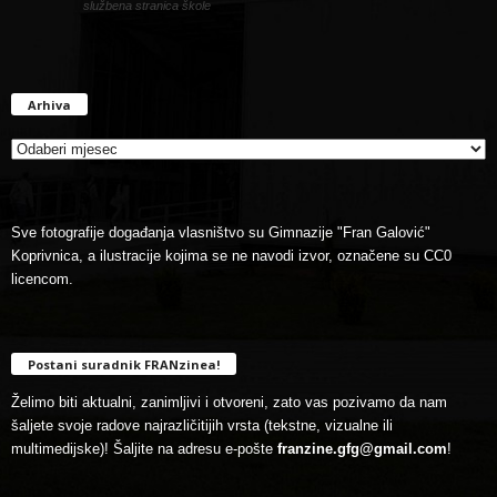
službena stranica škole
Arhiva
Arhiva
Sve fotografije događanja vlasništvo su Gimnazije "Fran Galović"
Koprivnica, a ilustracije kojima se ne navodi izvor, označene su CC0
licencom.
Postani suradnik FRANzinea!
Želimo biti aktualni, zanimljivi i otvoreni, zato vas pozivamo da nam
šaljete svoje radove najrazličitijih vrsta (tekstne, vizualne ili
multimedijske)! Šaljite na adresu e-pošte
franzine.gfg@gmail.com
!