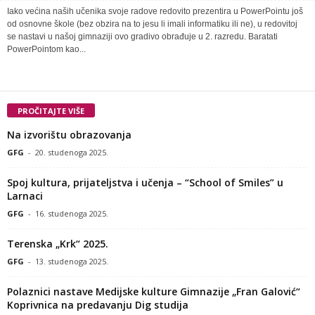
Iako većina naših učenika svoje radove redovito prezentira u PowerPointu još
od osnovne škole (bez obzira na to jesu li imali informatiku ili ne), u redovitoj
se nastavi u našoj gimnaziji ovo gradivo obrađuje u 2. razredu. Baratati
PowerPointom kao...
PROČITAJTE VIŠE
Na izvorištu obrazovanja
GFG
-
20. studenoga 2025.
Spoj kultura, prijateljstva i učenja – “School of Smiles” u
Larnaci
GFG
-
16. studenoga 2025.
Terenska „Krk“ 2025.
GFG
-
13. studenoga 2025.
Polaznici nastave Medijske kulture Gimnazije „Fran Galović“
Koprivnica na predavanju Dig studija