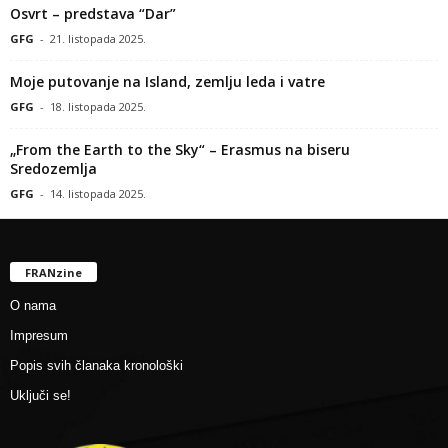
Osvrt – predstava “Dar”
GFG
-
21. listopada 2025.
Moje putovanje na Island, zemlju leda i vatre
GFG
-
18. listopada 2025.
„From the Earth to the Sky“ – Erasmus na biseru
Sredozemlja
GFG
-
14. listopada 2025.
FRANzine
O nama
Impresum
Popis svih članaka kronološki
Uključi se!