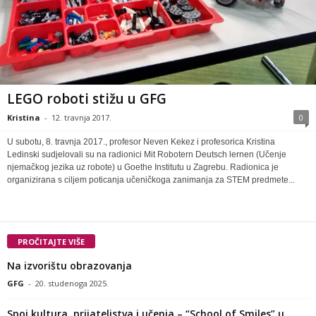
LEGO roboti stižu u GFG
Kristina
-
12. travnja 2017.
0
U subotu, 8. travnja 2017., profesor Neven Kekez i profesorica Kristina
Ledinski sudjelovali su na radionici Mit Robotern Deutsch lernen (Učenje
njemačkog jezika uz robote) u Goethe Institutu u Zagrebu. Radionica je
organizirana s ciljem poticanja učeničkoga zanimanja za STEM predmete...
PROČITAJTE VIŠE
Na izvorištu obrazovanja
GFG
-
20. studenoga 2025.
Spoj kultura, prijateljstva i učenja – “School of Smiles” u