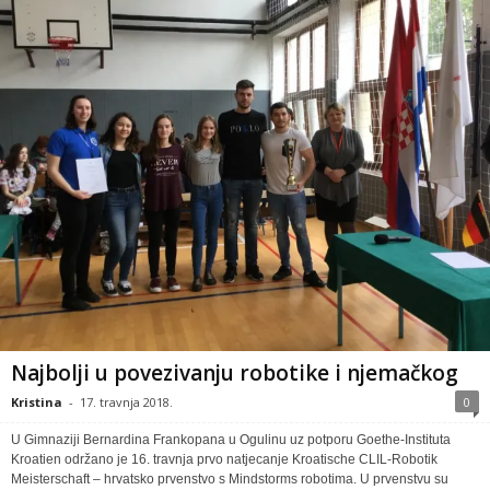
Najbolji u povezivanju robotike i njemačkog
Kristina
-
17. travnja 2018.
0
U Gimnaziji Bernardina Frankopana u Ogulinu uz potporu Goethe-Instituta
Kroatien održano je 16. travnja prvo natjecanje Kroatische CLIL-Robotik
Meisterschaft – hrvatsko prvenstvo s Mindstorms robotima. U prvenstvu su