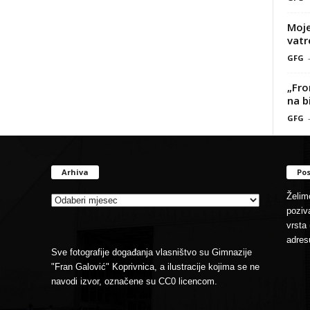
Moje
vatr
GFG
„Fro
na b
GFG
Arhiva
Pos
Arhiva
Želimo
poziva
vrsta 
adres
Sve fotografije događanja vlasništvo su Gimnazije
"Fran Galović" Koprivnica, a ilustracije kojima se ne
navodi izvor, označene su CC0 licencom.