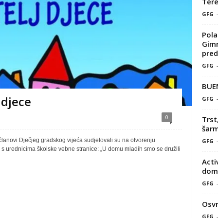
Tere
GFG
Pola
Gimn
pred
GFG
BUE
djece
GFG
0
Trst
šarm
lanovi Dječjeg gradskog vijeća sudjelovali su na otvorenju
GFG
 s urednicima školske vebne stranice: „U domu mladih smo se družili
Acti
doma
GFG
Osvr
GFG