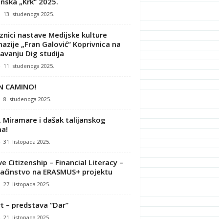
nska „Krk“ 2025.
-
13. studenoga 2025.
znici nastave Medijske kulture
azije „Fran Galović“ Koprivnica na
avanju Dig studija
-
11. studenoga 2025.
N CAMINO!
-
8. studenoga 2025.
, Miramare i dašak talijanskog
a!
-
31. listopada 2025.
ve Citizenship – Financial Literacy –
ćinstvo na ERASMUS+ projektu
-
27. listopada 2025.
t – predstava “Dar”
-
21. listopada 2025.