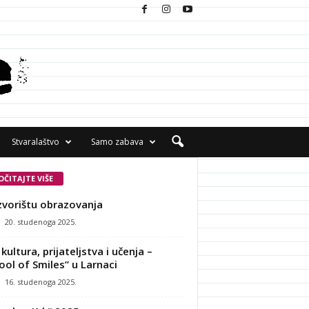
Stvaralaštvo
Samo zabava
OČITAJTE VIŠE
zvorištu obrazovanja
-
20. studenoga 2025.
kultura, prijateljstva i učenja –
ool of Smiles” u Larnaci
-
16. studenoga 2025.