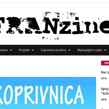
astave
Projekti
Zvjezdana prašina
Mijenja(j)mo svijet
PR
Na i
GFG
Spoj 
“Sch
GFG