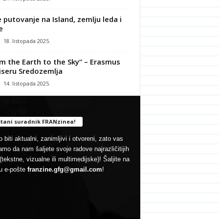
 putovanje na Island, zemlju leda i
e
-
18. listopada 2025.
m the Earth to the Sky“ – Erasmus
iseru Sredozemlja
-
14. listopada 2025.
tani suradnik FRANzinea!
 biti aktualni, zanimljivi i otvoreni, zato vas
mo da nam šaljete svoje radove najrazličitijih
(tekstne, vizualne ili multimedijske)! Šaljite na
u e-pošte
franzine.gfg@gmail.com
!