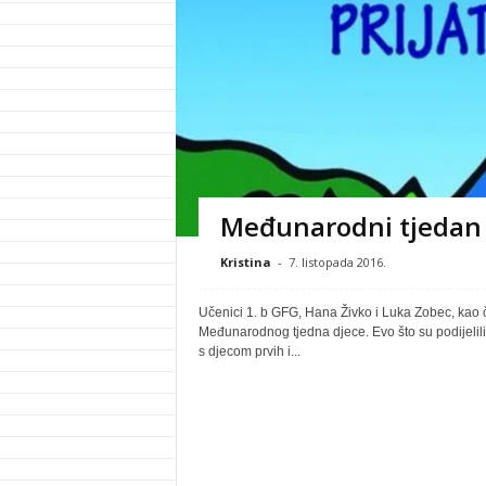
Međunarodni tjedan 
Kristina
-
7. listopada 2016.
Učenici 1. b GFG, Hana Živko i Luka Zobec, kao č
Međunarodnog tjedna djece. Evo što su podijelili
s djecom prvih i...