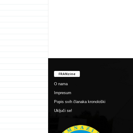
FRANzine
O nama
Impresum
Popis svih članaka kronološki
Uključi se!