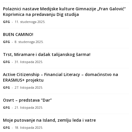
Polaznici nastave Medijske kulture Gimnazije „Fran Galović“
Koprivnica na predavanju Dig studija
GFG
-
11. studenoga 2025.
BUEN CAMINO!
GFG
-
8. studenoga 2025.
Trst, Miramare i dašak talijanskog šarma!
GFG
-
31. listopada 2025.
Active Citizenship – Financial Literacy – domaćinstvo na
ERASMUS+ projektu
GFG
-
27. listopada 2025.
Osvrt – predstava “Dar”
GFG
-
21. listopada 2025.
Moje putovanje na Island, zemlju leda i vatre
GFG
-
18. listopada 2025.