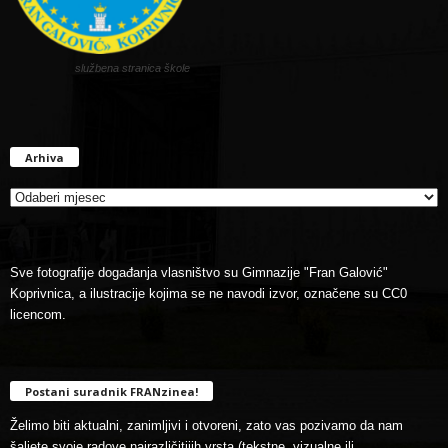
službena stranica škole
Arhiva
Arhiva
Sve fotografije događanja vlasništvo su Gimnazije "Fran Galović"
Koprivnica, a ilustracije kojima se ne navodi izvor, označene su CC0
licencom.
Postani suradnik FRANzinea!
Želimo biti aktualni, zanimljivi i otvoreni, zato vas pozivamo da nam
šaljete svoje radove najrazličitijih vrsta (tekstne, vizualne ili